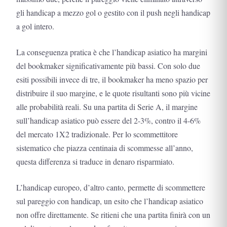
gli handicap a mezzo gol o gestito con il push negli handicap
a gol intero.
La conseguenza pratica è che l’handicap asiatico ha margini
del bookmaker significativamente più bassi. Con solo due
esiti possibili invece di tre, il bookmaker ha meno spazio per
distribuire il suo margine, e le quote risultanti sono più vicine
alle probabilità reali. Su una partita di Serie A, il margine
sull’handicap asiatico può essere del 2-3%, contro il 4-6%
del mercato 1X2 tradizionale. Per lo scommettitore
sistematico che piazza centinaia di scommesse all’anno,
questa differenza si traduce in denaro risparmiato.
L’handicap europeo, d’altro canto, permette di scommettere
sul pareggio con handicap, un esito che l’handicap asiatico
non offre direttamente. Se ritieni che una partita finirà con un