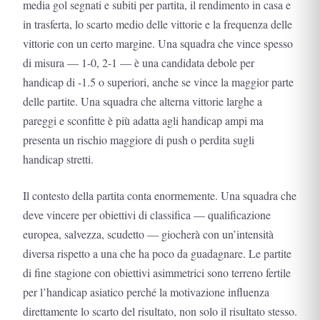
media gol segnati e subiti per partita, il rendimento in casa e
in trasferta, lo scarto medio delle vittorie e la frequenza delle
vittorie con un certo margine. Una squadra che vince spesso
di misura — 1-0, 2-1 — è una candidata debole per
handicap di -1.5 o superiori, anche se vince la maggior parte
delle partite. Una squadra che alterna vittorie larghe a
pareggi e sconfitte è più adatta agli handicap ampi ma
presenta un rischio maggiore di push o perdita sugli
handicap stretti.
Il contesto della partita conta enormemente. Una squadra che
deve vincere per obiettivi di classifica — qualificazione
europea, salvezza, scudetto — giocherà con un’intensità
diversa rispetto a una che ha poco da guadagnare. Le partite
di fine stagione con obiettivi asimmetrici sono terreno fertile
per l’handicap asiatico perché la motivazione influenza
direttamente lo scarto del risultato, non solo il risultato stesso.