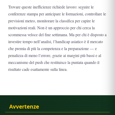
Trovare queste inefficienze richiede lavoro: seguire le
conferenze stampa per anticipare le formazioni, controllare le
previsioni meteo, monitorare la classifica per capire le
motivazioni reali. Non è un approccio per chi cerca la
scommessa veloce del fine settimana. Ma per chi è disposto a
investire tempo nell’analisi, l’handicap asiatico è il mercato
che premia di più la competenza e la preparazione — e
penalizza di meno l’errore, grazie ai margini più bassi e al
meccanismo del push che restituisce la puntata quando il
risultato cade esattamente sulla linea.
Avvertenze