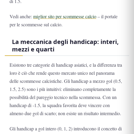
di 1.5.
Vedi anche:
miglior sito per scommesse calcio
– il portale
per le scommesse sul calcio.
La meccanica degli handicap: interi,
mezzi e quarti
Esistono tre categorie di handicap asiatici, e la differenza tra
loro è ciò che rende questo mercato unico nel panorama
delle scommesse calcistiche. Gli handicap a mezzo gol (0.5,
1.5, 2.5) sono i più intuitivi: eliminano completamente la
possibilità del pareggio tecnico nella scommessa. Con un
handicap di -1.5, la squadra favorita deve vincere con
almeno due gol di scarto; non esiste un risultato intermedio.
Gli handicap a gol intero (0, 1, 2) introducono il concetto di