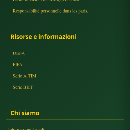
Responsabilité personnelle dans les paris.
Risorse e informazioni
UEFA
FIFA
Serie A TIM
Serie BKT
Chi siamo
Informazioni Legali