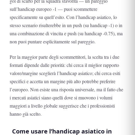
gol di scarto per la squadra sfavorita — un pareggio
sull’handicap europeo -1 — puoi scommettere
specificamente su quell’esito. Con l’handicap asiatico, lo
stesso scenario risulterebbe in un push (su handicap -1) o in
una combinazione di vincita e push (su handicap -0.75), ma
non puoi puntare esplicitamente sul pareggio.
Per la maggior parte degli scommettitori, la scelta tra i due
formati dipende dalle priorità: chi cerca il miglior rapporto
valore/margine sceglierà l’handicap asiatico; chi cerca esiti
specifici e accetta un margine più alto potrebbe preferire
l’europeo. Non esiste una risposta universale, ma il fatto che
i mercati asiatici siano quelli dove si muovono i volumi
maggiori a livello globale suggerisce che i professionisti
hanno già scelto.
Come usare l’handicap asiatico in