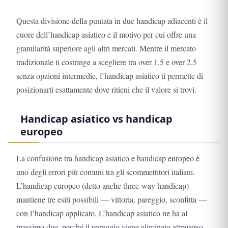
Questa divisione della puntata in due handicap adiacenti è il
cuore dell’handicap asiatico e il motivo per cui offre una
granularità superiore agli altri mercati. Mentre il mercato
tradizionale ti costringe a scegliere tra over 1.5 e over 2.5
senza opzioni intermedie, l’handicap asiatico ti permette di
posizionarti esattamente dove ritieni che il valore si trovi.
Handicap asiatico vs handicap
europeo
La confusione tra handicap asiatico e handicap europeo è
uno degli errori più comuni tra gli scommettitori italiani.
L’handicap europeo (detto anche three-way handicap)
mantiene tre esiti possibili — vittoria, pareggio, sconfitta —
con l’handicap applicato. L’handicap asiatico ne ha al
massimo due, perché il pareggio viene eliminato attraverso