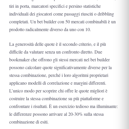
tiri in porta, marcatori specifici e persino statistiche
individuali dei giocatori come passaggi riusciti o dribbling
completati. Un bet builder con 50 mercati combinabili è un
prodotto radicalmente diverso da uno con 10.
La generosità delle quote è il secondo criterio, e il più
difficile da valutare senza un confronto diretto. Due
bookmaker che offrono gli stessi mercati nel bet builder
possono calcolare quote significativamente diverse per la
stessa combinazione, perché i loro algoritmi proprietari
applicano modelli di correlazione e margini differenti.
L’unico modo per scoprire chi offre le quote migliori è
costruire la stessa combinazione su più piattaforme e
confrontare i risultati. È un esercizio tedioso ma illuminante:
le differenze possono arrivare al 20-30% sulla stessa
combinazione di esiti.