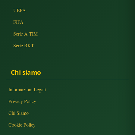
UEFA
FIFA
Serie A TIM
Serie BKT
Chi siamo
Informazioni Legali
Privacy Policy
Chi Siamo
Cookie Policy