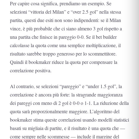
Per capire cosa significa, prendiamo un esempio. Se
selezioni “vittoria del Milan” e “over 2.5 gol” nella stessa
partita, questi due esiti non sono indipendenti: se il Milan
vince, è più probabile che ci siano almeno 3 gol rispetto a
una partita che finisce in pareggio 0-0. Se il bet builder
calcolasse la quota come una semplice moltiplicazione, il
risultato sarebbe troppo generoso per lo scommettitore.
Quindi il bookmaker riduce la quota per compensare la
correlazione positiva.
Al contrario, se selezioni “pareggio” e “under 1.5 gol”, la
correlazione è ancora più forte: la stragrande maggioranza
dei pareggi con meno di 2 gol è 0-0 o 1-1. La riduzione della
quota sarà proporzionalmente maggiore. L’algoritmo del
bookmaker stima queste correlazioni usando modelli statistici
basati su migliaia di partite, e il risultato è una quota che —
come sempre nelle scommesse — include il margine del