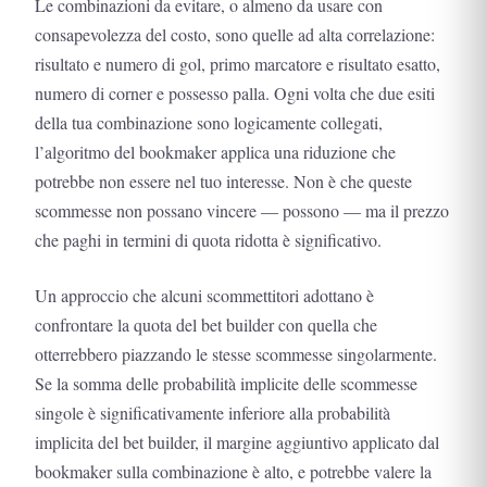
Le combinazioni da evitare, o almeno da usare con
consapevolezza del costo, sono quelle ad alta correlazione:
risultato e numero di gol, primo marcatore e risultato esatto,
numero di corner e possesso palla. Ogni volta che due esiti
della tua combinazione sono logicamente collegati,
l’algoritmo del bookmaker applica una riduzione che
potrebbe non essere nel tuo interesse. Non è che queste
scommesse non possano vincere — possono — ma il prezzo
che paghi in termini di quota ridotta è significativo.
Un approccio che alcuni scommettitori adottano è
confrontare la quota del bet builder con quella che
otterrebbero piazzando le stesse scommesse singolarmente.
Se la somma delle probabilità implicite delle scommesse
singole è significativamente inferiore alla probabilità
implicita del bet builder, il margine aggiuntivo applicato dal
bookmaker sulla combinazione è alto, e potrebbe valere la