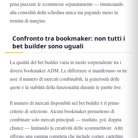
pena piazzare le scommesse separatamente — rinunciando
alla comodità della schedina unica ma pagando meno in
termini di margine.
Confronto tra bookmaker: non tutti i
bet builder sono uguali
La qualità del bet builder varia in modo sorprendente tra i
diversi bookmaker ADM. Le differenze si manifestano su tre
assi: il numero di mercati combinabili, la generosità delle
quote e la stabilità della funzionalità durante le partite live.
Il numero di mercati disponibili nel bet builder è il primo
criterio di selezione. Alcuni bookmaker permettono di
combinare solo mercati principali — risultato, gol, doppia
chance — limitando la creatività dello scommettitore. Altri
offrono una gamma completa che include corner, cartellini,