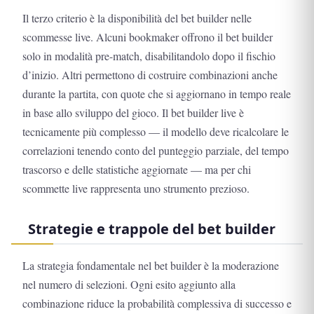
Il terzo criterio è la disponibilità del bet builder nelle
scommesse live. Alcuni bookmaker offrono il bet builder
solo in modalità pre-match, disabilitandolo dopo il fischio
d’inizio. Altri permettono di costruire combinazioni anche
durante la partita, con quote che si aggiornano in tempo reale
in base allo sviluppo del gioco. Il bet builder live è
tecnicamente più complesso — il modello deve ricalcolare le
correlazioni tenendo conto del punteggio parziale, del tempo
trascorso e delle statistiche aggiornate — ma per chi
scommette live rappresenta uno strumento prezioso.
Strategie e trappole del bet builder
La strategia fondamentale nel bet builder è la moderazione
nel numero di selezioni. Ogni esito aggiunto alla
combinazione riduce la probabilità complessiva di successo e