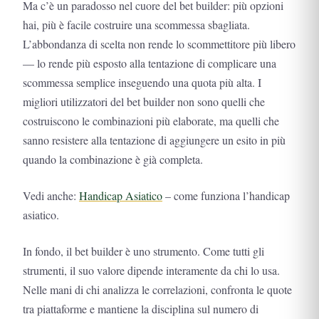
Ma c’è un paradosso nel cuore del bet builder: più opzioni
hai, più è facile costruire una scommessa sbagliata.
L’abbondanza di scelta non rende lo scommettitore più libero
— lo rende più esposto alla tentazione di complicare una
scommessa semplice inseguendo una quota più alta. I
migliori utilizzatori del bet builder non sono quelli che
costruiscono le combinazioni più elaborate, ma quelli che
sanno resistere alla tentazione di aggiungere un esito in più
quando la combinazione è già completa.
Vedi anche:
Handicap Asiatico
– come funziona l’handicap
asiatico.
In fondo, il bet builder è uno strumento. Come tutti gli
strumenti, il suo valore dipende interamente da chi lo usa.
Nelle mani di chi analizza le correlazioni, confronta le quote
tra piattaforme e mantiene la disciplina sul numero di