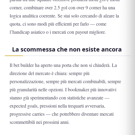
corner, combinare over 2.5 gol con over 9 corner ha una
logica analitica coerente. Se stai solo cercando di alzare la
quota, ci sono modi più efficienti per farlo — come
l’handicap asiatico o i mercati con payout migliore.
La scommessa che non esiste ancora
Il bet builder ha aperto una porta che non si chiuderà. La
direzione del mercato è chiara: sempre più
personalizzazione, sempre più mercati combinabili, sempre
più granularità nelle opzioni. I bookmaker più innovativi
stanno già sperimentando con statistiche avanzate —
expected goals, pressioni nella trequarti avversaria,
progressive carries — che potrebbero diventare mercati
scommettibili nei prossimi anni.