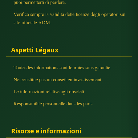
puoi permetterti di perdere.
Verifica sempre la validità delle licenze degli operatori sul
sito ufficiale ADM.
Aspetti Légaux
Toutes les informations sont fournies sans garantie.
Ne constitue pas un conseil en investissement.
Le informazioni relative agli obsoleti.
Responsabilité personnelle dans les paris.
Risorse e informazioni