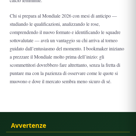
calcio femminile.
Chi si prepara al Mondiale 2026 con mesi di anticipo —
studiando le qualificazioni, analizzando le rose,
comprendendo il nuovo formato e identificando le squadre
sottovalutate — avrà un vantaggio su chi arriva al torneo
guidato dall’entusiasmo del momento. I bookmaker iniziano
a prezzare il Mondiale molto prima dell’inizio: gli
scommettitori dovrebbero fare altrettanto, senza la fretta di
puntare ma con la pazienza di osservare come le quote si
muovono e dove il mercato sembra meno sicuro di sé.
Avvertenze