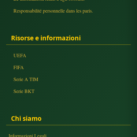
Responsabilité personnelle dans les paris.
Risorse e informazioni
UEFA
FIFA
Serie A TIM
Serie BKT
Chi siamo
Informazioni Legali