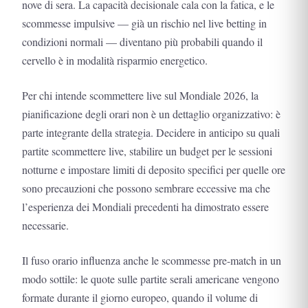
nove di sera. La capacità decisionale cala con la fatica, e le
scommesse impulsive — già un rischio nel live betting in
condizioni normali — diventano più probabili quando il
cervello è in modalità risparmio energetico.
Per chi intende scommettere live sul Mondiale 2026, la
pianificazione degli orari non è un dettaglio organizzativo: è
parte integrante della strategia. Decidere in anticipo su quali
partite scommettere live, stabilire un budget per le sessioni
notturne e impostare limiti di deposito specifici per quelle ore
sono precauzioni che possono sembrare eccessive ma che
l’esperienza dei Mondiali precedenti ha dimostrato essere
necessarie.
Il fuso orario influenza anche le scommesse pre-match in un
modo sottile: le quote sulle partite serali americane vengono
formate durante il giorno europeo, quando il volume di