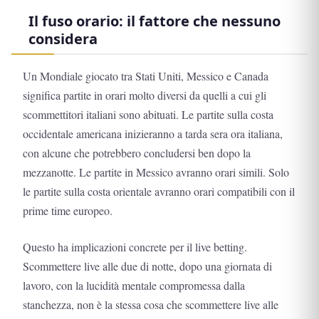
Il fuso orario: il fattore che nessuno
considera
Un Mondiale giocato tra Stati Uniti, Messico e Canada
significa partite in orari molto diversi da quelli a cui gli
scommettitori italiani sono abituati. Le partite sulla costa
occidentale americana inizieranno a tarda sera ora italiana,
con alcune che potrebbero concludersi ben dopo la
mezzanotte. Le partite in Messico avranno orari simili. Solo
le partite sulla costa orientale avranno orari compatibili con il
prime time europeo.
Questo ha implicazioni concrete per il live betting.
Scommettere live alle due di notte, dopo una giornata di
lavoro, con la lucidità mentale compromessa dalla
stanchezza, non è la stessa cosa che scommettere live alle