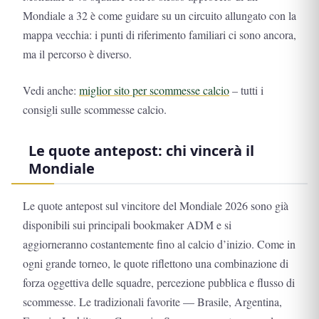
Mondiale a 32 è come guidare su un circuito allungato con la
mappa vecchia: i punti di riferimento familiari ci sono ancora,
ma il percorso è diverso.
Vedi anche:
miglior sito per scommesse calcio
– tutti i
consigli sulle scommesse calcio.
Le quote antepost: chi vincerà il
Mondiale
Le quote antepost sul vincitore del Mondiale 2026 sono già
disponibili sui principali bookmaker ADM e si
aggiorneranno costantemente fino al calcio d’inizio. Come in
ogni grande torneo, le quote riflettono una combinazione di
forza oggettiva delle squadre, percezione pubblica e flusso di
scommesse. Le tradizionali favorite — Brasile, Argentina,