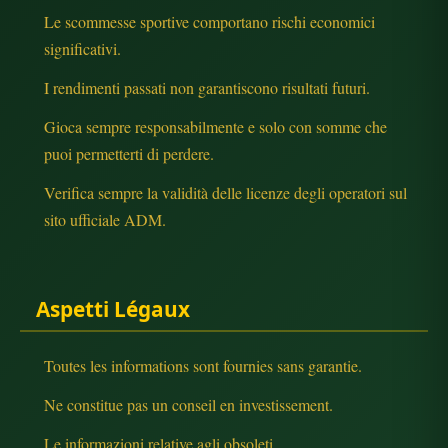
Le scommesse sportive comportano rischi economici
significativi.
I rendimenti passati non garantiscono risultati futuri.
Gioca sempre responsabilmente e solo con somme che
puoi permetterti di perdere.
Verifica sempre la validità delle licenze degli operatori sul
sito ufficiale ADM.
Aspetti Légaux
Toutes les informations sont fournies sans garantie.
Ne constitue pas un conseil en investissement.
Le informazioni relative agli obsoleti.