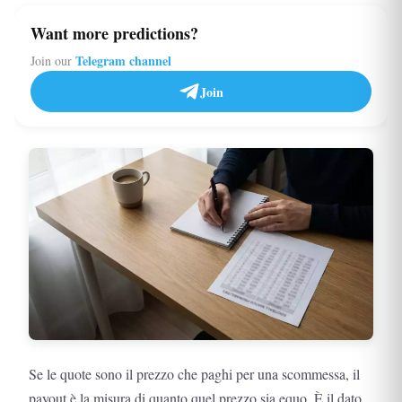
Want more predictions?
Telegram channel
Join our
Join
Se le quote sono il prezzo che paghi per una scommessa, il
payout è la misura di quanto quel prezzo sia equo. È il dato