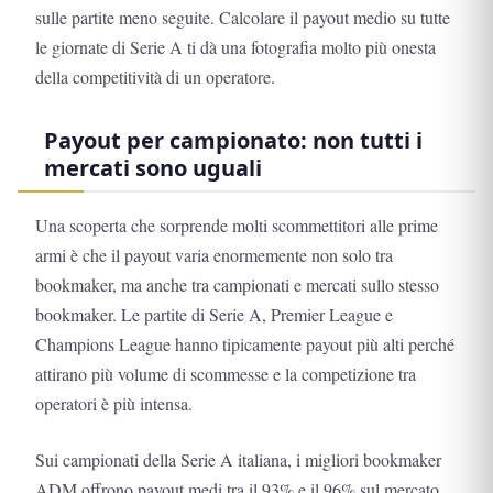
sulle partite meno seguite. Calcolare il payout medio su tutte
le giornate di Serie A ti dà una fotografia molto più onesta
della competitività di un operatore.
Payout per campionato: non tutti i
mercati sono uguali
Una scoperta che sorprende molti scommettitori alle prime
armi è che il payout varia enormemente non solo tra
bookmaker, ma anche tra campionati e mercati sullo stesso
bookmaker. Le partite di Serie A, Premier League e
Champions League hanno tipicamente payout più alti perché
attirano più volume di scommesse e la competizione tra
operatori è più intensa.
Sui campionati della Serie A italiana, i migliori bookmaker
ADM offrono payout medi tra il 93% e il 96% sul mercato