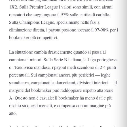
1X2. Sulla Premier League i valori sono simili, con alcuni
operatori che raggiungono il 97% sulle partite di cartello.
Sulla Champions League, specialmente nelle fasi a
eliminazione diretta, i payout possono toccare il 97-98% per i
bookmaker più competitivi.
La situazione cambia drasticamente quando si passa ai
campionati minori. Sulla Serie B italiana, la Liga portoghese
o l’Eredivisie olandese, i payout medi scendono di 2-4 punti
percentuali. Sui campionati ancora più periferici — leghe
scandinave, campionati sudamericani, divisioni inferiori — il
margine del bookmaker può raddoppiare rispetto alla Serie
A. Questo non è casuale: il bookmaker ha meno dati e più
rischio su questi mercati, e compensa con un margine più
alto.