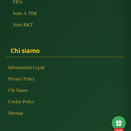
FIFA
Serie A TIM
Serie BKT
Chi siamo
Informazioni Legali
Privacy Policy
Chi Siamo
Cookie Policy
Sitemap
14:45