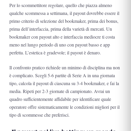
Per lo scommettitore regolare, quello che piazza almeno
qualche scommessa a settimana, il payout dovrebbe essere il
primo criterio di selezione del bookmaker, prima dei bonus,
prima dell’interfaccia, prima della varietà di mercati. Un
bookmaker con payout alto e interfaccia mediocre ti costa
meno nel lungo periodo di uno con payout basso e app
perfetta. L’estetica è gradevole; il payout è denaro.
Il confronto pratico richiede un minimo di disciplina ma non
è complicato. Scegli 5-6 partite di Serie A in una giornata
tipo, calcola il payout di ciascuna su 3-4 bookmaker, e fai la
media. Ripeti per 2-3 giornate di campionato. Avrai un
quadro sufficientemente affidabile per identificare quale
operatore offre sistematicamente le condizioni migliori per il
tipo di scommesse che preferisci.