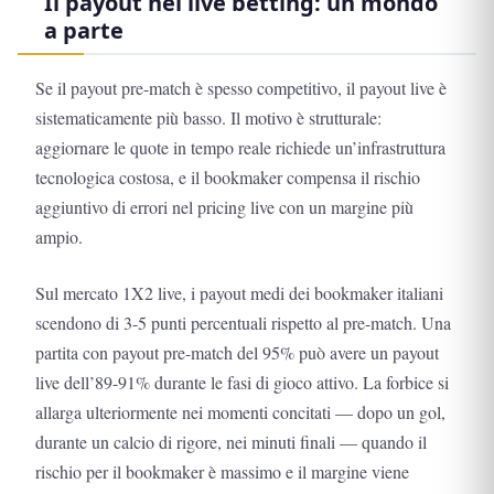
Il payout nel live betting: un mondo
a parte
Se il payout pre-match è spesso competitivo, il payout live è
sistematicamente più basso. Il motivo è strutturale:
aggiornare le quote in tempo reale richiede un’infrastruttura
tecnologica costosa, e il bookmaker compensa il rischio
aggiuntivo di errori nel pricing live con un margine più
ampio.
Sul mercato 1X2 live, i payout medi dei bookmaker italiani
scendono di 3-5 punti percentuali rispetto al pre-match. Una
partita con payout pre-match del 95% può avere un payout
live dell’89-91% durante le fasi di gioco attivo. La forbice si
allarga ulteriormente nei momenti concitati — dopo un gol,
durante un calcio di rigore, nei minuti finali — quando il
rischio per il bookmaker è massimo e il margine viene