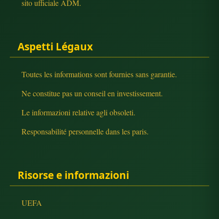
sito ufficiale ADM.
Aspetti Légaux
Toutes les informations sont fournies sans garantie.
Ne constitue pas un conseil en investissement.
Le informazioni relative agli obsoleti.
Responsabilité personnelle dans les paris.
Risorse e informazioni
UEFA